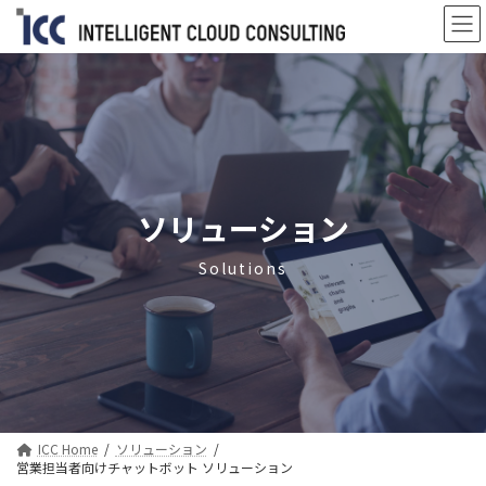
コ
ナ
ン
ビ
テ
ゲ
ン
ー
ツ
シ
へ
ョ
ス
ン
キ
に
ッ
移
プ
動
ソリューション
Solutions
ICC Home
ソリューション
営業担当者向けチャットボット ソリューション