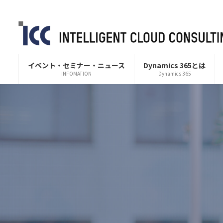
コ
ナ
ン
ビ
テ
ゲ
ン
ー
ツ
シ
へ
ョ
イベント・セミナー・ニュース
Dynamics 365とは
INFOMATION
Dynamics 365
ス
ン
キ
に
ッ
移
プ
動