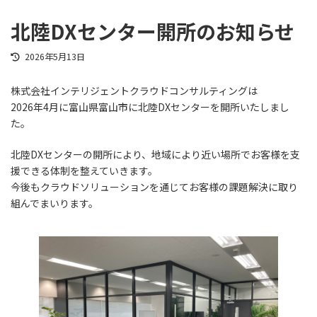
北陸DXセンター開所のお知らせ
最
2026年5月13日
終
更
株式会社インテリジェントクラウドコンサルティングは
新
2026年4月に富山県富山市に北陸DXセンターを開所いたしまし
日
時
た。
:
北陸DXセンターの開所により、地域により近い場所でお客様を支
援できる体制を整えていきます。
今後もクラウドソリューションを通じてお客様の課題解決に取り
組んでまいります。