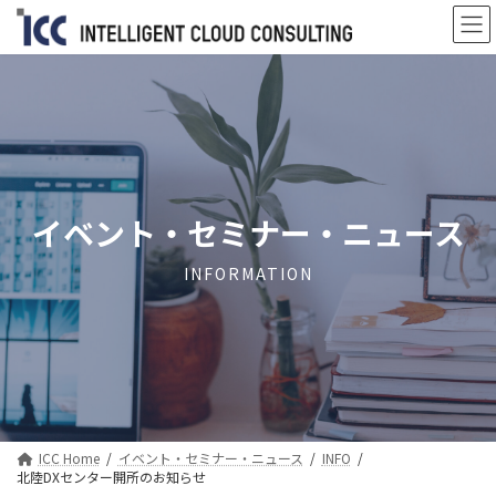
コ
ナ
ン
ビ
テ
ゲ
ン
ー
ツ
シ
へ
ョ
ス
ン
キ
に
ッ
移
プ
動
イベント・セミナー・ニュース
INFORMATION
ICC Home
イベント・セミナー・ニュース
INFO
北陸DXセンター開所のお知らせ